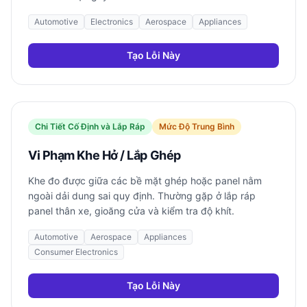
Automotive
Electronics
Aerospace
Appliances
Tạo Lỗi Này
Chi Tiết Cố Định và Lắp Ráp
Mức Độ Trung Bình
Vi Phạm Khe Hở / Lắp Ghép
Khe đo được giữa các bề mặt ghép hoặc panel nằm
ngoài dải dung sai quy định. Thường gặp ở lắp ráp
panel thân xe, gioăng cửa và kiểm tra độ khít.
Automotive
Aerospace
Appliances
Consumer Electronics
Tạo Lỗi Này