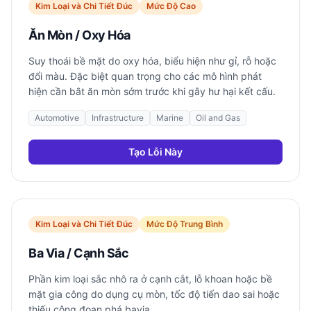
Kim Loại và Chi Tiết Đúc
Mức Độ Cao
Ăn Mòn / Oxy Hóa
Suy thoái bề mặt do oxy hóa, biểu hiện như gỉ, rỗ hoặc
đổi màu. Đặc biệt quan trọng cho các mô hình phát
hiện cần bắt ăn mòn sớm trước khi gây hư hại kết cấu.
Automotive
Infrastructure
Marine
Oil and Gas
Tạo Lỗi Này
Kim Loại và Chi Tiết Đúc
Mức Độ Trung Bình
Ba Via / Cạnh Sắc
Phần kim loại sắc nhô ra ở cạnh cắt, lỗ khoan hoặc bề
mặt gia công do dụng cụ mòn, tốc độ tiến dao sai hoặc
thiếu công đoạn phá bavia.