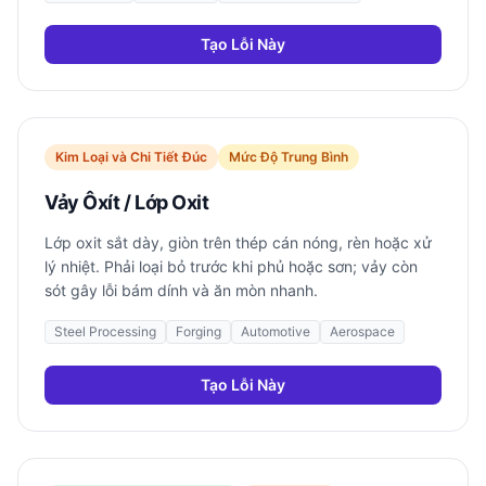
Tạo Lỗi Này
Kim Loại và Chi Tiết Đúc
Mức Độ Trung Bình
Vảy Ôxít / Lớp Oxit
Lớp oxit sắt dày, giòn trên thép cán nóng, rèn hoặc xử
lý nhiệt. Phải loại bỏ trước khi phủ hoặc sơn; vảy còn
sót gây lỗi bám dính và ăn mòn nhanh.
Steel Processing
Forging
Automotive
Aerospace
Tạo Lỗi Này