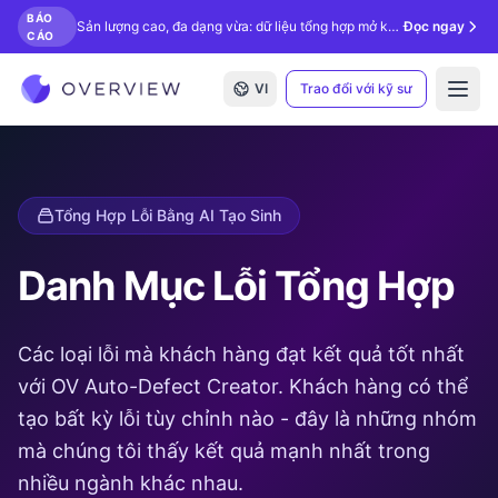
BÁO
Sản lượng cao, đa dạng vừa: dữ liệu tổng hợp mở khóa kiểm tra bằng AI.
Đọc ngay
CÁO
VI
Trao đổi với kỹ sư
Open
Tổng Hợp Lỗi Bằng AI Tạo Sinh
Danh Mục Lỗi Tổng Hợp
Các loại lỗi mà khách hàng đạt kết quả tốt nhất
với OV Auto-Defect Creator. Khách hàng có thể
tạo bất kỳ lỗi tùy chỉnh nào - đây là những nhóm
mà chúng tôi thấy kết quả mạnh nhất trong
nhiều ngành khác nhau.