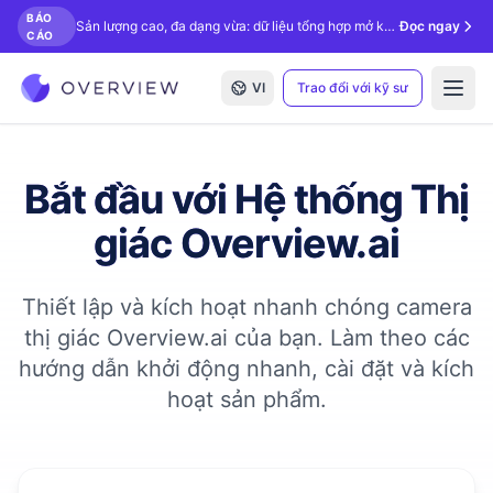
BÁO
Sản lượng cao, đa dạng vừa: dữ liệu tổng hợp mở khóa kiểm tra bằng AI.
Đọc ngay
CÁO
VI
Trao đổi với kỹ sư
Open
Bắt đầu với Hệ thống Thị
giác Overview.ai
Thiết lập và kích hoạt nhanh chóng camera
thị giác Overview.ai của bạn. Làm theo các
hướng dẫn khởi động nhanh, cài đặt và kích
hoạt sản phẩm.