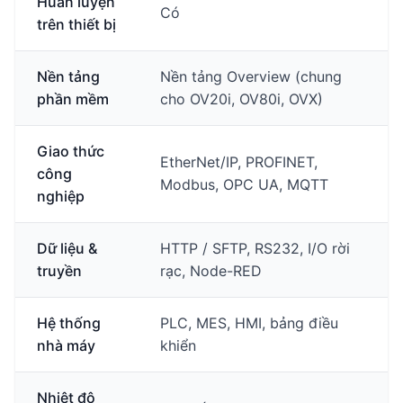
Huấn luyện
Có
trên thiết bị
Nền tảng
Nền tảng Overview (chung
phần mềm
cho OV20i, OV80i, OVX)
Giao thức
EtherNet/IP, PROFINET,
công
Modbus, OPC UA, MQTT
nghiệp
Dữ liệu &
HTTP / SFTP, RS232, I/O rời
truyền
rạc, Node-RED
Hệ thống
PLC, MES, HMI, bảng điều
nhà máy
khiển
Nhiệt độ