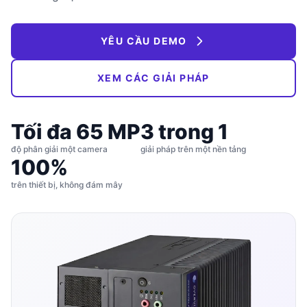
YÊU CẦU DEMO
XEM CÁC GIẢI PHÁP
Tối đa 65 MP
3 trong 1
độ phân giải một camera
giải pháp trên một nền tảng
100%
trên thiết bị, không đám mây