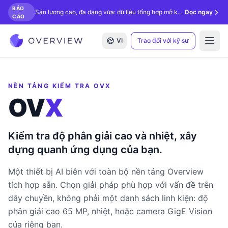
BÁO
Sản lượng cao, đa dạng vừa: dữ liệu tổng hợp mở khóa kiểm tra bằng AI.
Đọc ngay
CÁO
VI
Trao đổi với kỹ sư
Open
NỀN TẢNG KIỂM TRA OVX
OV
X
Kiểm tra độ phân giải cao và nhiệt, xây
dựng quanh ứng dụng của bạn.
Một thiết bị AI biên với toàn bộ nền tảng Overview
tích hợp sẵn. Chọn giải pháp phù hợp với vấn đề trên
dây chuyền, không phải một danh sách linh kiện: độ
phân giải cao 65 MP, nhiệt, hoặc camera GigE Vision
của riêng bạn.