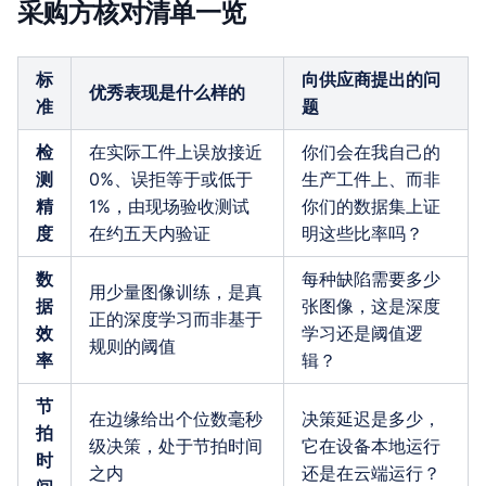
采购方核对清单一览
标
向供应商提出的问
优秀表现是什么样的
准
题
检
在实际工件上误放接近
你们会在我自己的
测
0%、误拒等于或低于
生产工件上、而非
精
1%，由现场验收测试
你们的数据集上证
度
在约五天内验证
明这些比率吗？
数
每种缺陷需要多少
用少量图像训练，是真
据
张图像，这是深度
正的深度学习而非基于
效
学习还是阈值逻
规则的阈值
率
辑？
节
在边缘给出个位数毫秒
决策延迟是多少，
拍
级决策，处于节拍时间
它在设备本地运行
时
之内
还是在云端运行？