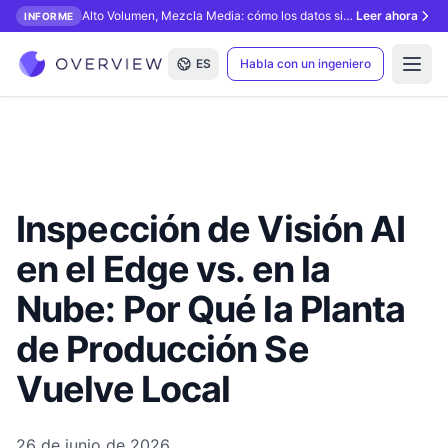
Alto Volumen, Mezcla Media: cómo los datos sintéticos desbloquean la inspección con IA.
Leer ahora
INFORME
ES
Habla con un ingeniero
Open
Inspección de Visión AI
en el Edge vs. en la
Nube: Por Qué la Planta
de Producción Se
Vuelve Local
26 de junio de 2026