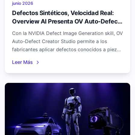
junio 2026
Defectos Sintéticos, Velocidad Real:
Overview AI Presenta OV Auto-Defect
Creator Studio para Acelerar la
Con la NVIDIA Defect Image Generation skill, OV
Inspección Visual
Auto-Defect Creator Studio permite a los
fabricantes aplicar defectos conocidos a piezas
buenas de forma sintética, crear bibliotecas
Leer Más
reutilizables de defectos y poner en marcha
modelos de inspección con IA en minutos en
lugar de semanas.