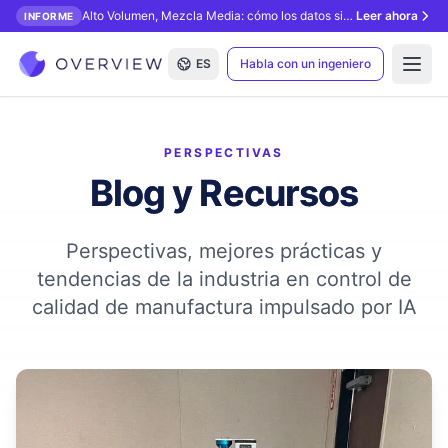
Alto Volumen, Mezcla Media: cómo los datos sintéticos desbloquean la inspección con IA.
Leer ahora
INFORME
ES
Habla con un ingeniero
Open
PERSPECTIVAS
Blog y Recursos
Perspectivas, mejores prácticas y
tendencias de la industria en control de
calidad de manufactura impulsado por IA