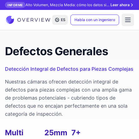
Alto Volumen, Mezcla Media: cómo los datos sintéticos desbloquean la inspección con IA.
Leer ahora
INFORME
ES
Habla con un ingeniero
Open
Defectos Generales
Detección Integral de Defectos para Piezas Complejas
Nuestras cámaras ofrecen detección integral de
defectos para piezas complejas con una amplia gama
de problemas potenciales - cubriendo tipos de
defectos que no encajan perfectamente en una sola
categoría de inspección.
Multi
25mm
7+