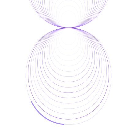
OV Auto-Defect Creator Studio
OV Auto-Integration Builder
OV AI Expert Helper