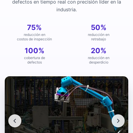
defectos en tiempo real con precisión líder en la
industria.
75%
50%
reducción en
reducción en
costos de inspección
retrabajo
100%
20%
cobertura de
reducción en
defectos
desperdicio