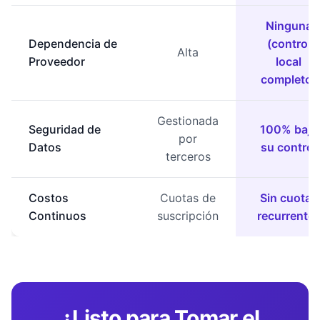
Ninguna
Dependencia de
(control
Alta
Proveedor
local
completo)
Gestionada
Seguridad de
100% bajo
por
Datos
su control
terceros
Costos
Cuotas de
Sin cuotas
Continuos
suscripción
recurrente
¿Listo para Tomar el