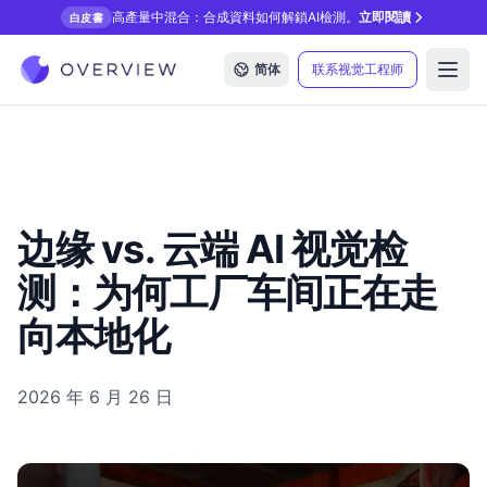
高產量中混合：合成資料如何解鎖AI檢測。
立即閱讀
白皮書
简体
联系视觉工程师
Open
边缘 vs. 云端 AI 视觉检
测：为何工厂车间正在走
向本地化
2026 年 6 月 26 日