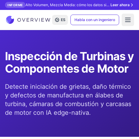
Alto Volumen, Mezcla Media: cómo los datos sintéticos desbloquean la inspección con IA.
Leer ahora
INFORME
ES
Habla con un ingeniero
Open
Inspección de Turbinas y
Componentes de Motor
Detecte iniciación de grietas, daño térmico
y defectos de manufactura en álabes de
turbina, cámaras de combustión y carcasas
de motor con IA edge-nativa.