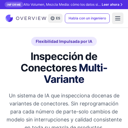
Alto Volumen, Mezcla Media: cómo los datos sintéticos desbloquean la inspección con IA.
Leer ahora
INFORME
ES
Habla con un ingeniero
Open
Flexibilidad Impulsada por IA
Inspección de
Conectores
Multi-
Variante
Un sistema de IA que inspecciona docenas de
variantes de conectores. Sin reprogramación
para cada número de parte-solo cambios de
modelo sin interrupciones y calidad consistente
en toda su mezcla de productos.