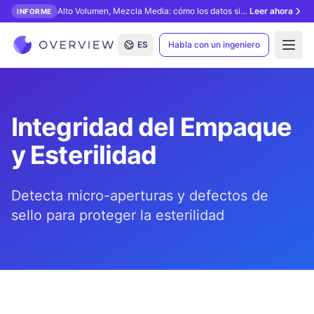
Alto Volumen, Mezcla Media: cómo los datos sintéticos desbloquean la inspección con IA.
Leer ahora
INFORME
ES
Habla con un ingeniero
Open
Integridad del Empaque
y Esterilidad
Detecta micro-aperturas y defectos de
sello para proteger la esterilidad