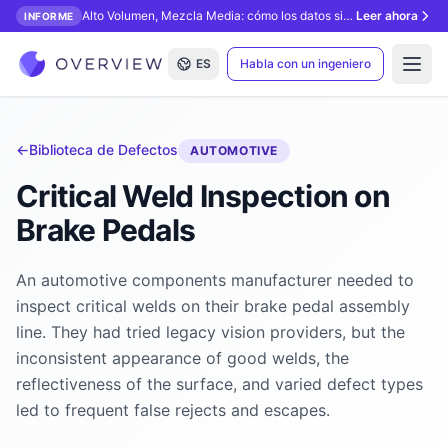
Alto Volumen, Mezcla Media: cómo los datos sintéticos desbloquean la inspección con IA.
Leer ahora
INFORME
ES
Habla con un ingeniero
Open
←
Biblioteca de Defectos
AUTOMOTIVE
Critical Weld Inspection on
Brake Pedals
An automotive components manufacturer needed to
inspect critical welds on their brake pedal assembly
line. They had tried legacy vision providers, but the
inconsistent appearance of good welds, the
reflectiveness of the surface, and varied defect types
led to frequent false rejects and escapes.