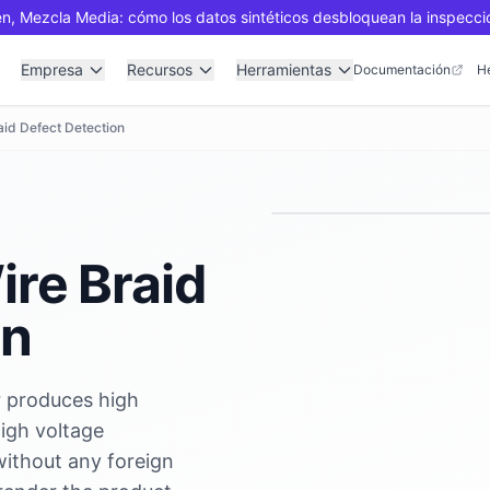
n, Mezcla Media: cómo los datos sintéticos desbloquean la inspecci
Empresa
Recursos
Herramientas
Documentación
H
aid Defect Detection
ire Braid
on
 produces high
high voltage
without any foreign