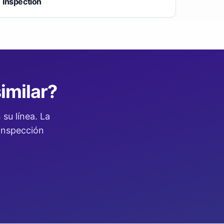
Inspection
imilar?
su línea. La
 inspección