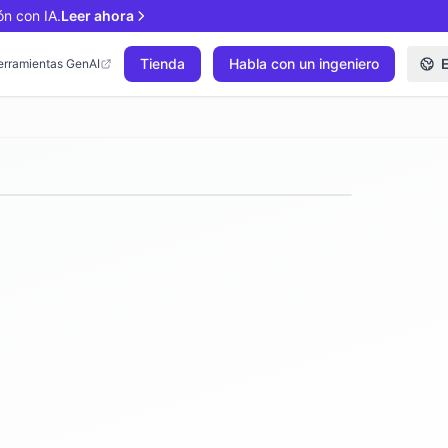
ón con IA.
Leer ahora
Tienda
Habla con un ingeniero
erramientas GenAI