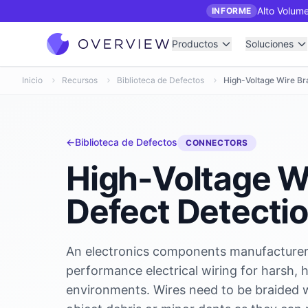
Alto Volume
INFORME
Productos
Soluciones
Inicio
Recursos
Biblioteca de Defectos
High-Voltage Wire Br
←
Biblioteca de Defectos
CONNECTORS
High-Voltage W
Defect Detecti
An electronics components manufacturer
performance electrical wiring for harsh, 
environments. Wires need to be braided 