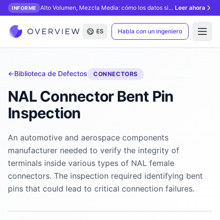
Alto Volumen, Mezcla Media: cómo los datos sintéticos desbloquean la inspección con IA.
Leer ahora
INFORME
ES
Habla con un ingeniero
Open
←
Biblioteca de Defectos
CONNECTORS
NAL Connector Bent Pin
Inspection
An automotive and aerospace components
manufacturer needed to verify the integrity of
terminals inside various types of NAL female
connectors. The inspection required identifying bent
pins that could lead to critical connection failures.