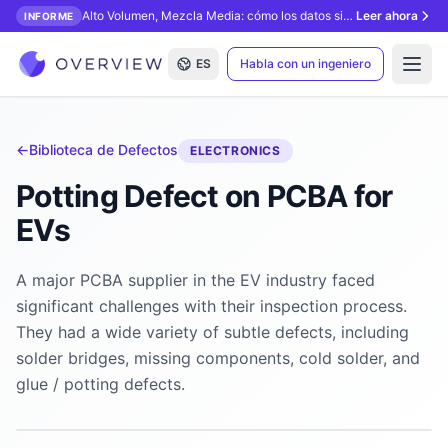
Alto Volumen, Mezcla Media: cómo los datos sintéticos desbloquean la inspección con IA.
Leer ahora
INFORME
ES
Habla con un ingeniero
Open
←
Biblioteca de Defectos
ELECTRONICS
Potting Defect on PCBA for
EVs
A major PCBA supplier in the EV industry faced
significant challenges with their inspection process.
They had a wide variety of subtle defects, including
solder bridges, missing components, cold solder, and
glue / potting defects.