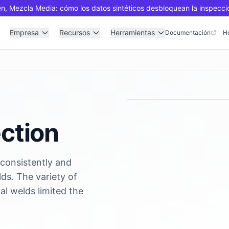
n, Mezcla Media: cómo los datos sintéticos desbloquean la inspecci
Empresa
Recursos
Herramientas
Documentación
H
ction
 consistently and
lds. The variety of
cal welds limited the