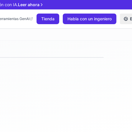
ón con IA.
Leer ahora
Tienda
Habla con un ingeniero
erramientas GenAI