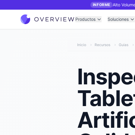
Alto Volume
INFORME
Productos
Soluciones
Inicio
Recursos
Guias
Inspe
Table
Artifi