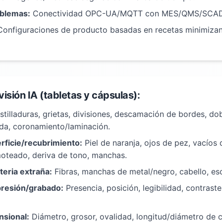
oblemas:
Conectividad OPC-UA/MQTT con MES/QMS/SCA
onfiguraciones de producto basadas en recetas minimizan
visión IA (tabletas y cápsulas):
tilladuras, grietas, divisiones, descamación de bordes, do
a, coronamiento/laminación.
rficie/recubrimiento:
Piel de naranja, ojos de pez, vacíos 
oteado, deriva de tono, manchas.
eria extraña:
Fibras, manchas de metal/negro, cabello, es
presión/grabado:
Presencia, posición, legibilidad, contrast
sional:
Diámetro, grosor, ovalidad, longitud/diámetro de 