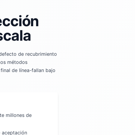
ección
scala
 defecto de recubrimiento
 Los métodos
inal de línea-fallan bajo
e millones de
de aceptación