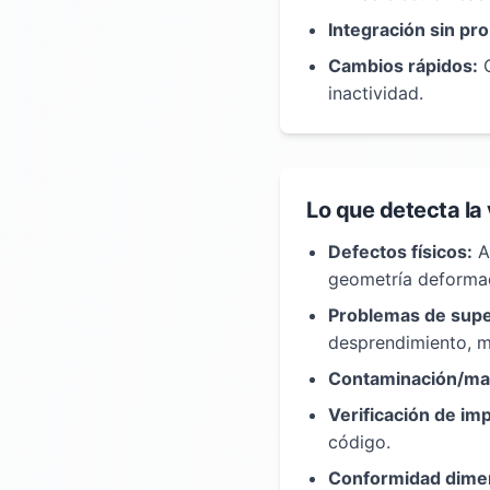
Integración sin pr
Cambios rápidos:
C
inactividad.
Lo que detecta la 
Defectos físicos:
As
geometría deformad
Problemas de supe
desprendimiento, m
Contaminación/mat
Verificación de im
código.
Conformidad dimen