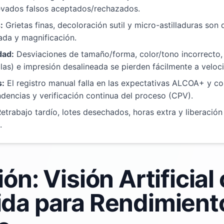
levados falsos aceptados/rechazados.
:
Grietas finas, decoloración sutil y micro-astilladuras son d
ada y magnificación.
dad:
Desviaciones de tamaño/forma, color/tono incorrecto,
as) e impresión desalineada se pierden fácilmente a veloc
s:
El registro manual falla en las expectativas ALCOA+ y c
ndencias y verificación continua del proceso (CPV).
etrabajo tardío, lotes desechados, horas extra y liberació
.
ón: Visión Artificial
ida para Rendimient