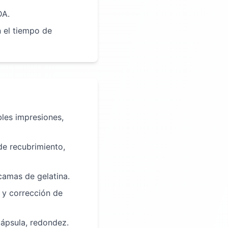
DA.
 el tiempo de
bles impresiones,
de recubrimiento,
camas de gelatina.
e y corrección de
cápsula, redondez.