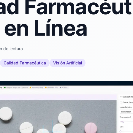
ad Farmacéut
en Línea
n de lectura
Calidad Farmacéutica
Visión Artificial