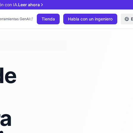
ón con IA.
Leer ahora
Tienda
Habla con un ingeniero
erramientas GenAI
de
ra