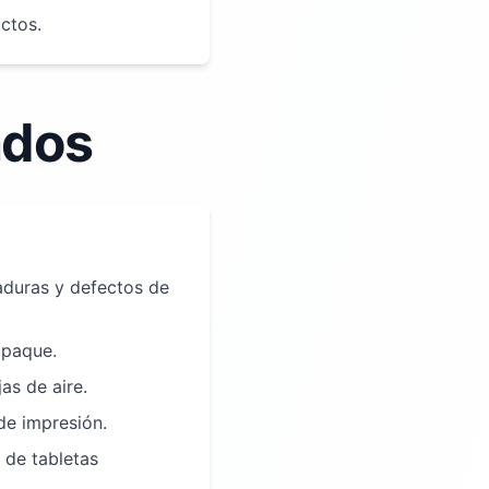
ctos.
ados
aduras y defectos de
mpaque.
as de aire.
de impresión.
 de tabletas