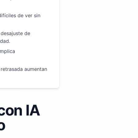
ifíciles de ver sin
 desajuste de
idad.
omplica
n retrasada aumentan
 con IA
o