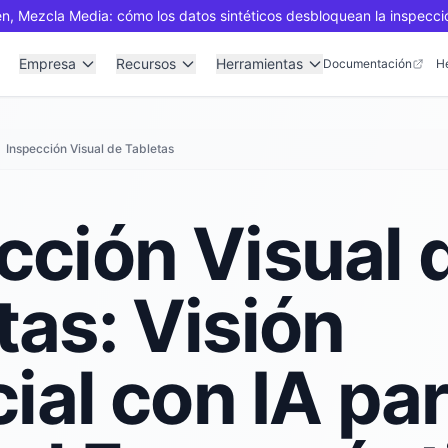
n, Mezcla Media: cómo los datos sintéticos desbloquean la inspecci
Empresa
Recursos
Herramientas
Documentación
H
Inspección Visual de Tabletas
cción Visual 
tas: Visión
cial con IA pa