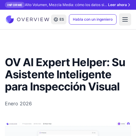
Alto Volumen, Mezcla Media: cómo los datos sintéticos desbloquean la inspección con IA.
Leer ahora
INFORME
ES
Habla con un ingeniero
Open
OV AI Expert Helper: Su
Asistente Inteligente
para Inspección Visual
Enero 2026