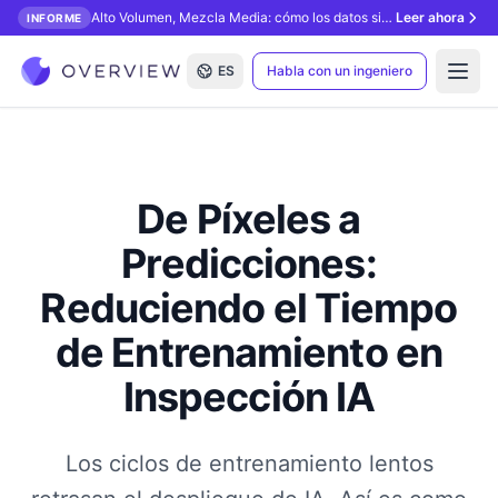
Alto Volumen, Mezcla Media: cómo los datos sintéticos desbloquean la inspección con IA.
Leer ahora
INFORME
ES
Habla con un ingeniero
Open
De Píxeles a
Predicciones:
Reduciendo el Tiempo
de Entrenamiento en
Inspección IA
Los ciclos de entrenamiento lentos