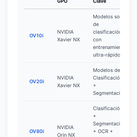
GPU
Clave
Modelos solo
de
NVIDIA
clasificación
OV10i
Xavier NX
con
entrenamiento
ultra-rápido
Modelos de
NVIDIA
Clasificación
OV20i
Xavier NX
+
Segmentación
Clasificación
+
Segmentación
NVIDIA
OV80i
+ OCR +
Orin NX