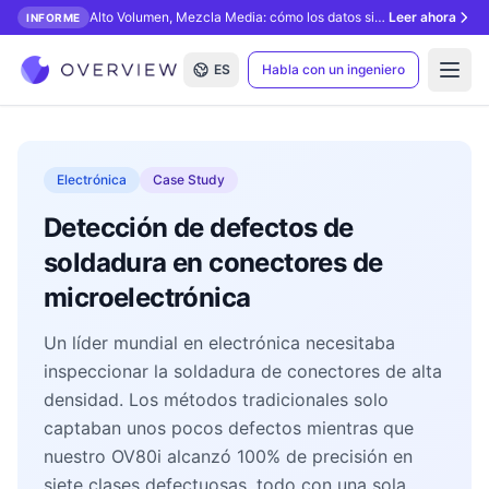
Alto Volumen, Mezcla Media: cómo los datos sintéticos desbloquean la inspección con IA.
Leer ahora
INFORME
ES
Habla con un ingeniero
Open
Electrónica
Case Study
Detección de defectos de
soldadura en conectores de
microelectrónica
Un líder mundial en electrónica necesitaba
inspeccionar la soldadura de conectores de alta
densidad. Los métodos tradicionales solo
captaban unos pocos defectos mientras que
nuestro OV80i alcanzó 100% de precisión en
siete clases defectuosas, todo con una sola