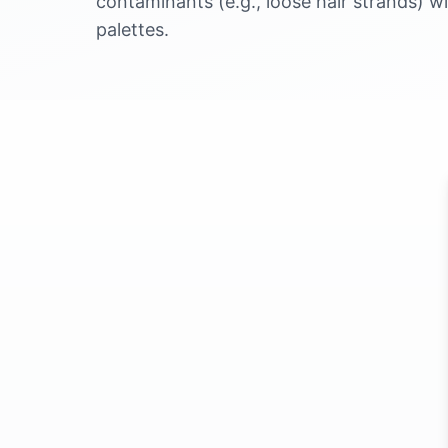
contaminants (e.g., loose hair strands) w
palettes.