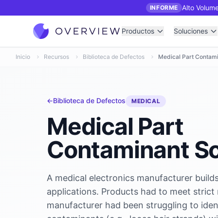
Alto Volume
INFORME
Productos
Soluciones
Inicio
Recursos
Biblioteca de Defectos
Medical Part Contam
←
Biblioteca de Defectos
MEDICAL
Medical Part
Contaminant S
A medical electronics manufacturer build
applications. Products had to meet strict
manufacturer had been struggling to iden