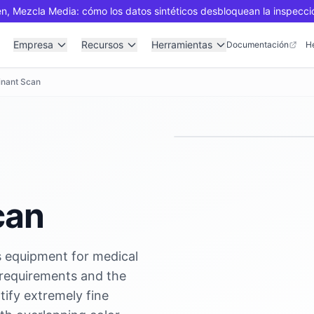
n, Mezcla Media: cómo los datos sintéticos desbloquean la inspecci
Empresa
Recursos
Herramientas
Documentación
H
inant Scan
can
s equipment for medical
 requirements and the
tify extremely fine