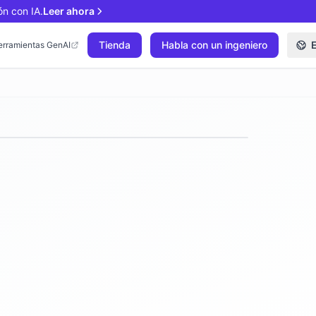
ón con IA.
Leer ahora
Tienda
Habla con un ingeniero
erramientas GenAI