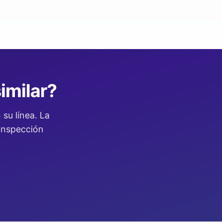
imilar?
su línea. La
 inspección