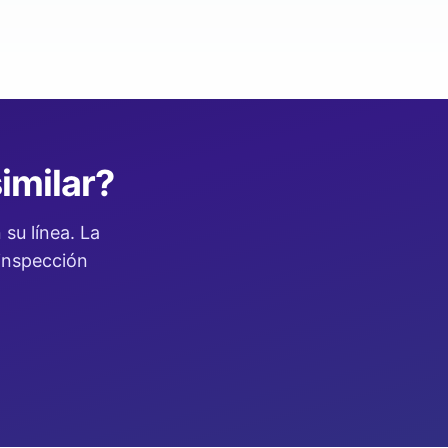
imilar?
su línea. La
 inspección