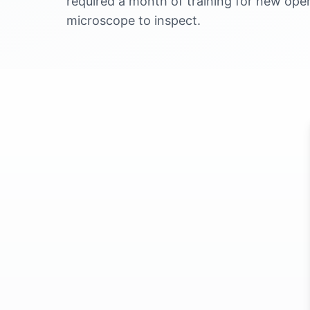
required a month of training for new oper
microscope to inspect.