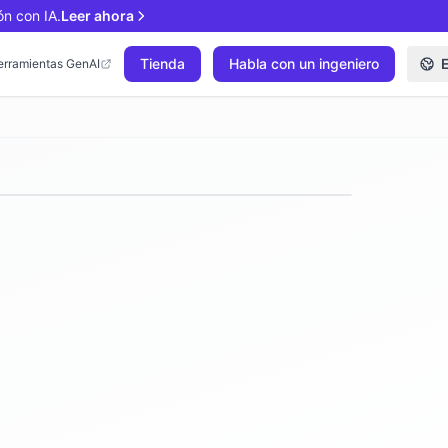
ón con IA.
Leer ahora
Tienda
Habla con un ingeniero
erramientas GenAI