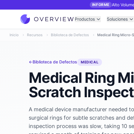
Alto Volume
INFORME
Productos
Soluciones
Inicio
Recursos
Biblioteca de Defectos
Medical Ring Micro-S
←
Biblioteca de Defectos
MEDICAL
Medical Ring M
Scratch Inspec
A medical device manufacturer needed t
surgical rings for subtle scratches and d
inspection process was slow, taking 10 s