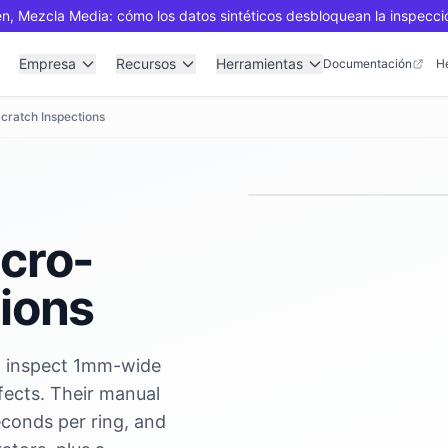
n, Mezcla Media: cómo los datos sintéticos desbloquean la inspecci
Empresa
Recursos
Herramientas
Documentación
H
cratch Inspections
icro-
tions
o inspect 1mm-wide
efects. Their manual
econds per ring, and