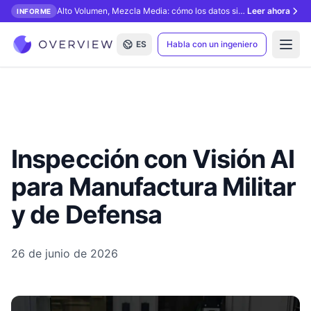
Alto Volumen, Mezcla Media: cómo los datos sintéticos desbloquean la inspección con IA.
Leer ahora
INFORME
ES
Habla con un ingeniero
Open
Inspección con Visión AI
para Manufactura Militar
y de Defensa
26 de junio de 2026