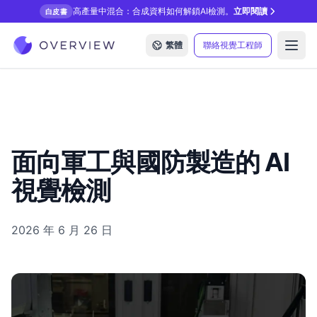
高產量中混合：合成資料如何解鎖AI檢測。
立即閱讀
白皮書
繁體
聯絡視覺工程師
Open
面向軍工與國防製造的 AI
視覺檢測
2026 年 6 月 26 日