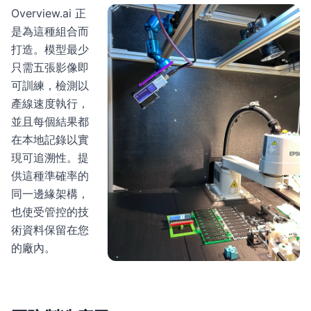
Overview.ai 正
是為這種組合而
打造。模型最少
只需五張影像即
可訓練，檢測以
產線速度執行，
並且每個結果都
在本地記錄以實
現可追溯性。提
供這種準確率的
同一邊緣架構，
也使受管控的技
術資料保留在您
的廠內。