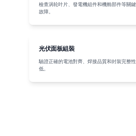
檢查涡轮叶片、發電機組件和機舱部件等關鍵
故障。
光伏面板組裝
驗證正確的電池對齊、焊接品質和封裝完整性
低。