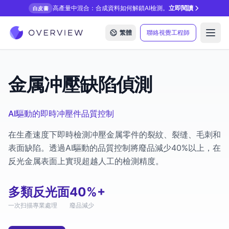
高產量中混合：合成資料如何解鎖AI檢測。
立即閱讀
白皮書
繁體
聯絡視覺工程師
Open
金属冲壓缺陷偵測
AI驅動的即時冲壓件品質控制
在生產速度下即時檢測冲壓金属零件的裂紋、裂缝、毛刺和
表面缺陷。透過AI驅動的品質控制將廢品減少40%以上，在
反光金属表面上實現超越人工的檢測精度。
多類
反光面
40%+
一次扫描
專業處理
廢品減少