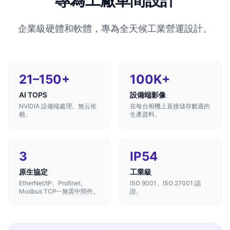
專為工廠車間設計
企業級硬體和軟體，專為全天候工業營運設計。
21–150+
100K+
AI TOPS
設備端影像
NVIDIA 設備端處理。無云依
在每台相機上直接儲存數週的
赖。
生產資料。
3
IP54
原生協定
工業級
EtherNet/IP、Profinet、
ISO 9001、ISO 27001 認
Modbus TCP--無需中間件。
證。