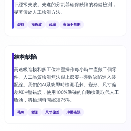
下經常失败。先進的分割器確保缺陷的稳健檢測，
显著優於人工檢測方法。
裂紋
預裂紋
颈縮
表面不規則
結构缺陷
高速級進模和多工位冲壓操作每小時生產數千個零
件。人工品質檢測無法跟上節奏--導致缺陷進入裝
配線。我們的AI系統即時檢測毛刺、變形、尺寸偏
差和冲壓错誤，使用100%準確的自動檢測取代人工
瓶颈，將檢測時間縮短75%。
毛刺
變形
尺寸偏差
冲壓错誤