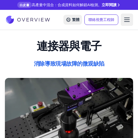
高產量中混合：合成資料如何解鎖AI檢測。
立即閱讀
白皮書
繁體
聯絡視覺工程師
Open
連接器與電子
消除導致現場故障的微观缺陷