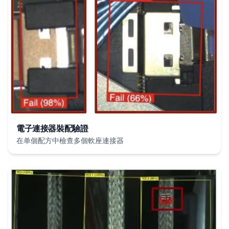
電子連接器裝配驗證
在单個配方中檢查多個軟座連接器