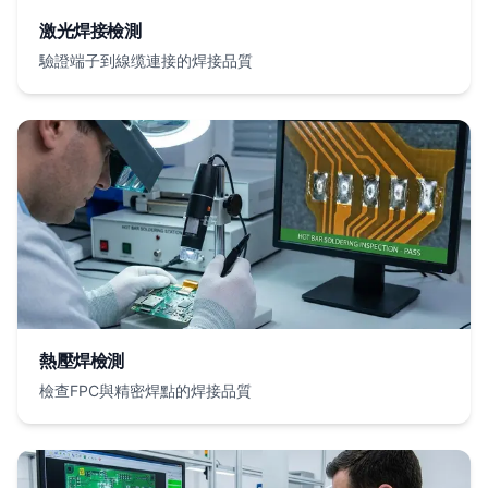
激光焊接檢測
驗證端子到線缆連接的焊接品質
熱壓焊檢測
檢查FPC與精密焊點的焊接品質