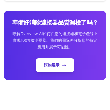
準備好消除連接器品質漏檢了吗？
瞭解Overview AI如何在您的連接器和電子產線上
實現100%檢測覆蓋。我們的團隊將分析您的特定
應用并展示可能性。
預約展示