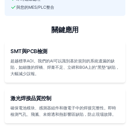
與您的MES/PLC整合
關鍵應用
SMT與PCB檢測
超越標準AOI。我們的AI可以識別基於規則的系統遺漏的缺
陷，如細微的焊橋、焊膏不足、立碑和BGA上的"黑墊"缺陷，
大幅減少誤報。
激光焊接品質控制
確保電池模块、感測器組件和微電子中的焊接完整性。即時
檢測气孔、飛溅、未熔透和熱影響區缺陷，防止現場故障。