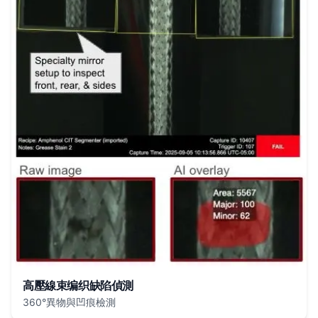
高壓線束编织缺陷偵測
360°異物與凹痕檢測