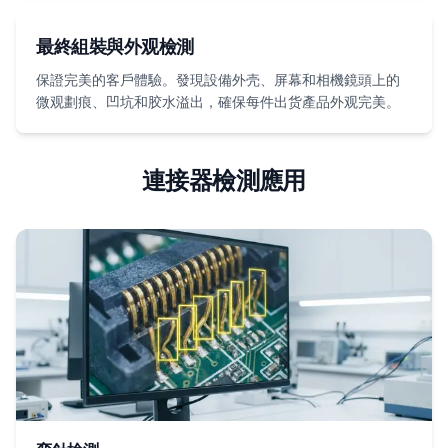
最終組裝與外观檢測
保證完美的客戶體驗。發現設備外壳、屏幕和相機鏡頭上的
微观劃痕、凹坑和胶水溢出，確保每件出货產品外观完美。
連接器檢測應用