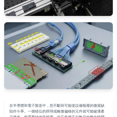
在半導體和電子製造中，您不斷與可能使設備報廢的微观缺
陷作斗爭。一個错位的焊球或略微偏移的元件就可能破壞產
品發布。您需要纳米級精度，但又負擔不起數月的整合時間