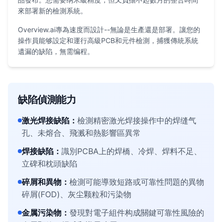
來部署新的檢測系統。
Overview.ai專為速度而設計--無論是生產還是部署。讓您的
操作員能够設定和運行高級PCB和元件檢測，捕獲傳統系統
遺漏的缺陷，無需编程。
缺陷偵測能力
激光焊接缺陷
：
檢測精密激光焊接操作中的焊缝气
孔、未熔合、飛溅和熱影響區異常
焊接缺陷
：
識別PCBA上的焊橋、冷焊、焊料不足、
立碑和枕頭缺陷
碎屑和異物
：
檢測可能導致短路或可靠性問題的異物
碎屑(FOD)、灰尘颗粒和污染物
金属污染物
：
發現對電子組件构成關鍵可靠性風險的