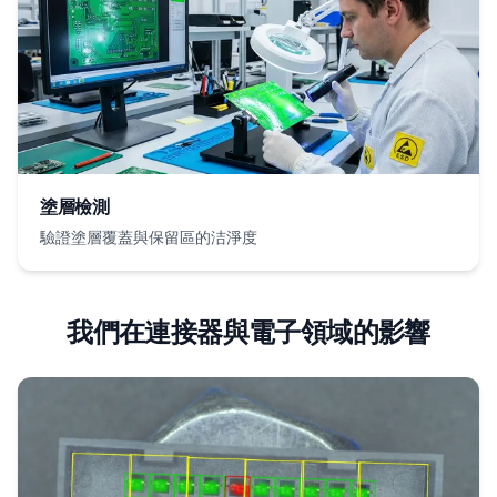
塗層檢測
驗證塗層覆蓋與保留區的洁淨度
我們在連接器與電子領域的影響