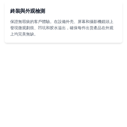
終裝與外观檢測
保證無瑕疵的客戶體驗。在設備外壳、屏幕和攝影機鏡頭上
發現微观劃痕、凹坑和胶水溢出，確保每件出货產品在外观
上均完美無缺。