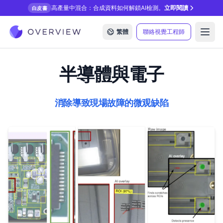
高產量中混合：合成資料如何解鎖AI檢測。
立即閱讀
白皮書
繁體
聯絡視覺工程師
Open
半導體與電子
消除導致現場故障的微观缺陷