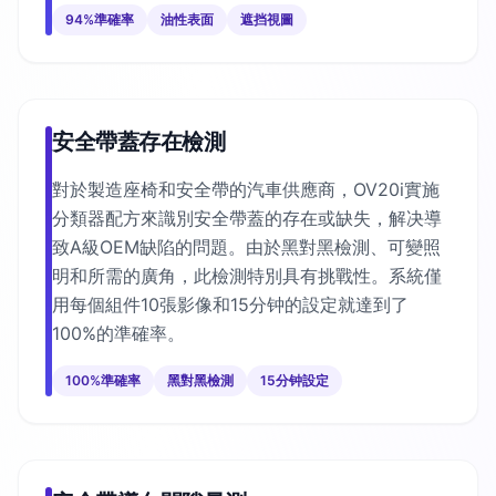
94%準確率
油性表面
遮挡視圖
安全帶蓋存在檢測
對於製造座椅和安全帶的汽車供應商，OV20i實施
分類器配方來識別安全帶蓋的存在或缺失，解决導
致A級OEM缺陷的問題。由於黑對黑檢測、可變照
明和所需的廣角，此檢測特別具有挑戰性。系統僅
用每個組件10張影像和15分钟的設定就達到了
100%的準確率。
100%準確率
黑對黑檢測
15分钟設定