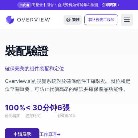
高產量中混合：合成資料如何解鎖AI檢測。
立即閱讀
白皮書
繁體
聯絡視覺工程師
Open
裝配驗證
確保完美的組件裝配和定位
Overview.ai的視覺系統對於確保組件正確裝配、就位和定
位至關重要，可防止代價高昂的错誤并確保產品功能性。
100%
< 30分钟
6張
檢測精度
設定時間
影像達97%
申請展示
工作原理
→