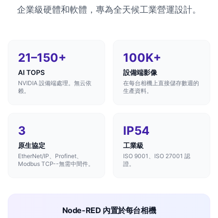
企業級硬體和軟體，專為全天候工業營運設計。
21–150+
100K+
AI TOPS
設備端影像
NVIDIA 設備端處理。無云依
在每台相機上直接儲存數週的
赖。
生產資料。
3
IP54
原生協定
工業級
EtherNet/IP、Profinet、
ISO 9001、ISO 27001 認
Modbus TCP--無需中間件。
證。
Node-RED 內置於每台相機