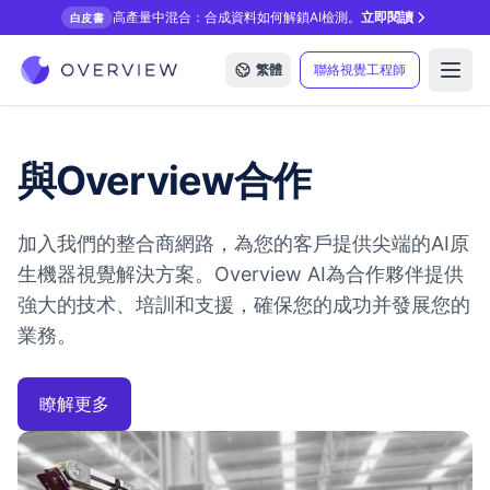
高產量中混合：合成資料如何解鎖AI檢測。
立即閱讀
白皮書
繁體
聯絡視覺工程師
Open
與Overview合作
加入我們的整合商網路，為您的客戶提供尖端的AI原
生機器視覺解決方案。Overview AI為合作夥伴提供
強大的技术、培訓和支援，確保您的成功并發展您的
業務。
瞭解更多