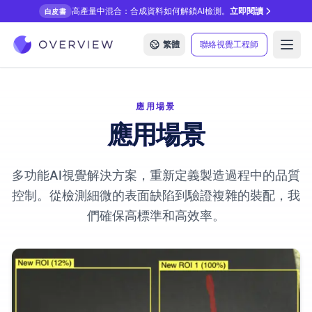
高產量中混合：合成資料如何解鎖AI檢測。
立即閱讀
白皮書
繁體
聯絡視覺工程師
Open
應用場景
應用場景
多功能AI視覺解決方案，重新定義製造過程中的品質
控制。從檢測細微的表面缺陷到驗證複雜的裝配，我
們確保高標準和高效率。