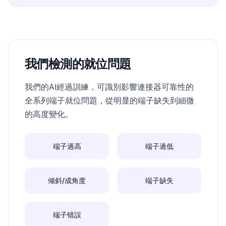
我們檢測的就位問題
我們的AI經過訓練，可識別影響連接器可靠性的
全系列端子就位問題，從明显的端子缺失到細微
的高度變化。
端子過高
端子過低
倾斜/成角度
端子缺失
端子错誤