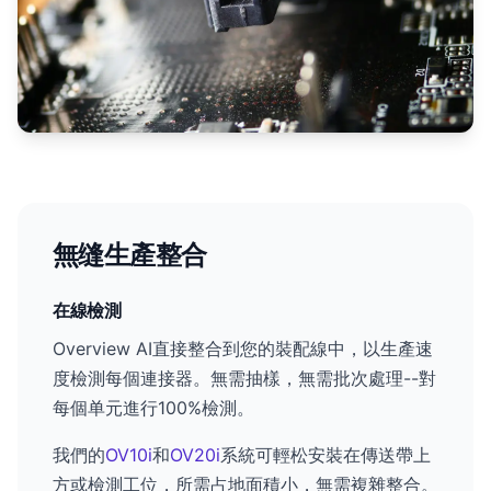
無缝生產整合
在線檢測
Overview AI直接整合到您的裝配線中，以生產速
度檢測每個連接器。無需抽樣，無需批次處理--對
每個单元進行100%檢測。
我們的
OV10i
和
OV20i
系統可輕松安裝在傳送帶上
方或檢測工位，所需占地面積小，無需複雜整合。