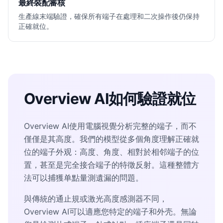
最終裝配審核
生產線末端驗證，確保所有端子在處理和二次操作後仍保持
正確就位。
Overview AI如何驗證就位
Overview AI使用電腦視覺分析完整的端子，而不
僅僅是其高度。我們的模型從多個角度理解正確就
位的端子外观：高度、角度、相對於相邻端子的位
置，甚至是完全接合端子的特徵反射。這種整體方
法可以捕獲单點量測遺漏的問題。
與傳統的通止規或激光高度感測器不同，
Overview AI可以適應您特定的端子和外壳。無論