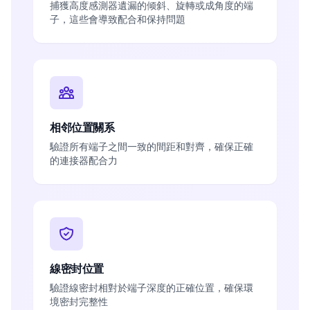
捕獲高度感測器遺漏的倾斜、旋轉或成角度的端
子，這些會導致配合和保持問題
相邻位置關系
驗證所有端子之間一致的間距和對齊，確保正確
的連接器配合力
線密封位置
驗證線密封相對於端子深度的正確位置，確保環
境密封完整性