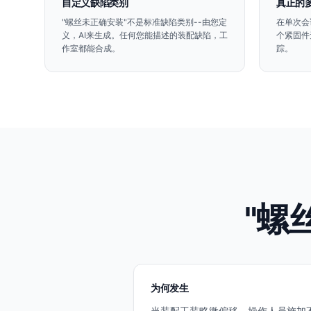
自定义缺陷类别
真正的
"螺丝未正确安装"不是标准缺陷类别--由您定
在单次会
义，AI来生成。任何您能描述的装配缺陷，工
个紧固件
作室都能合成。
踪。
"螺
为何发生
当装配工装略微偏移、操作人员施加