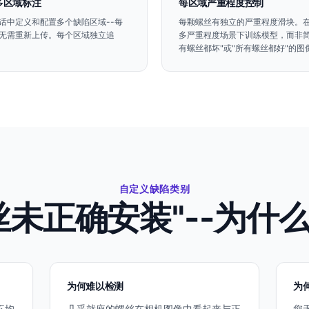
多区域标注
每区域严重程度控制
话中定义和配置多个缺陷区域--每
每颗螺丝有独立的严重程度滑块。
无需重新上传。每个区域独立追
多严重程度场景下训练模型，而非简
有螺丝都坏"或"所有螺丝都好"的图
自定义缺陷类别
丝未正确安装"--为什
为何难以检测
为
不均
几乎就座的螺丝在相机图像中看起来与正
您