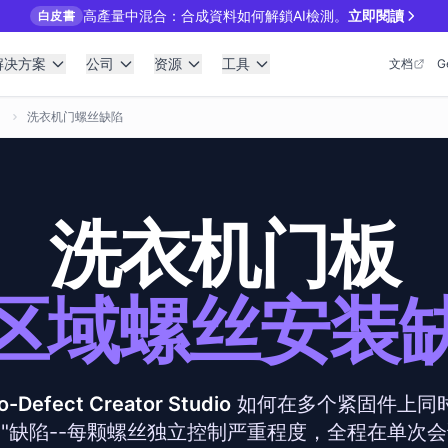
高產量中混合：合成資料如何解鎖AI檢測。
立即閱讀
白皮書
解决方案
公司
资源
工具
文档
G
洗衣机门螺丝缺陷
洗衣机门板
区域螺丝安装
o-Defect Creator Studio
如何在多个紧固件上同
"缺陷--每颗螺丝独立控制严重程度，全程在单次