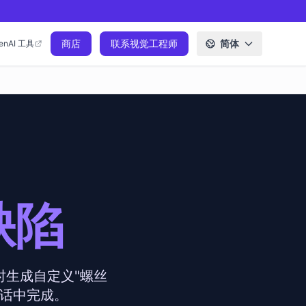
商店
联系视觉工程师
简体
enAI 工具
缺陷
时生成自定义"螺丝
会话中完成。