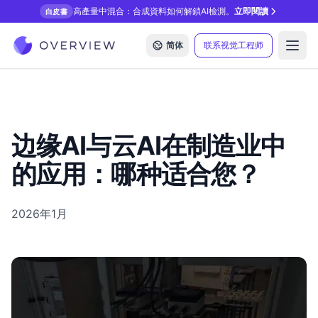
高產量中混合：合成資料如何解鎖AI檢測。
立即閱讀
白皮書
简体
联系视觉工程师
Open
边缘AI与云AI在制造业中
的应用：哪种适合您？
2026年1月