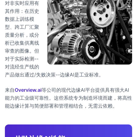
对非实时应用有
其作用：在历史
数据上训练模
型、跨工厂汇聚
质量分析，或分
析已收集供离线
审查的图像。但
对于实际检测--
对流经生产线的
产品做出通过/失败决策--边缘AI是工业标准。
来自
Overview.ai
等公司的现代边缘AI平台提供具有强大AI
能力的工业级可靠性。这些系统专为制造环境而建，将高性
能边缘计算与简便部署和管理相结合，无需云依赖。