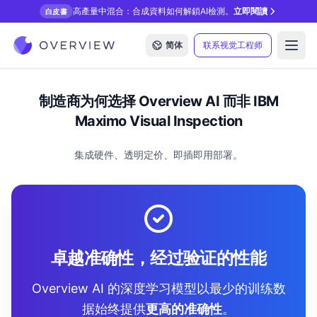
高產量中混合：合成資料如何解鎖AI檢測。
立即閱讀
白皮書
简体
联系视觉工程师
Open
制造商为何选择 Overview AI 而非 IBM
Maximo Visual Inspection
集成硬件、透明定价、即插即用部署。
卓越准确性，经过验证的性能
Overview AI 的深度学习模型以最少的训练数
据始终提供
更高的准确性
。