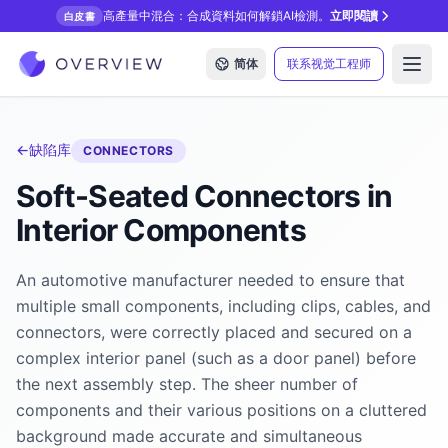
高產量中混合：合成資料如何解鎖AI檢測。
立即閱讀
白皮書
简体
联系视觉工程师
Open
←
缺陷库
CONNECTORS
Soft-Seated Connectors in
Interior Components
An automotive manufacturer needed to ensure that
multiple small components, including clips, cables, and
connectors, were correctly placed and secured on a
complex interior panel (such as a door panel) before
the next assembly step. The sheer number of
components and their various positions on a cluttered
background made accurate and simultaneous