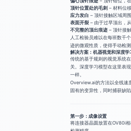
偏心顶针痕迹
– 顶针错位，
顶针位置处的毛刺
– 材料位
应力发白
– 顶针接触区域周
表面开裂
– 由于过早顶出，
不完整的顶出痕迹
– 顶针接
人工检验员难以在每班数千个
迹的微观性质，使得手动检
解决方案：机器视觉和深度学
传统的基于规则的视觉系统在
关。深度学习模型在这里表现
一样。
Overview.ai的方法
固有的变异性，同时捕获缺陷
第一步：成像设置
将连接器晶圆放置在OV80
检测精度。