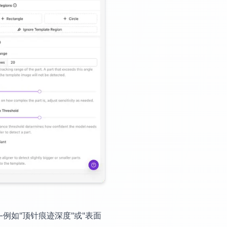
-例如"顶针痕迹深度"或"表面