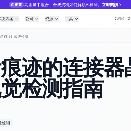
高產量中混合：合成資料如何解鎖AI檢測。
立即閱讀
白皮書
解决方案
公司
资源
工具
文档
G
晶圆顶针痕迹检测
针痕迹的连接器
视觉检测指南
觉检测