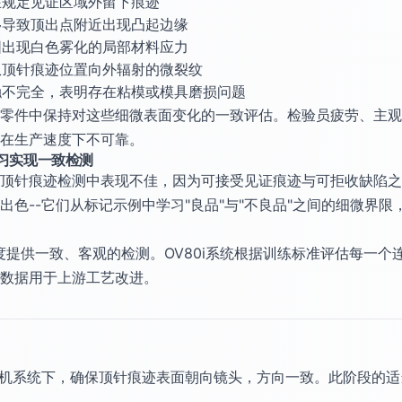
在规定见证区域外留下痕迹
移导致顶出点附近出现凸起边缘
围出现白色雾化的局部材料应力
从顶针痕迹位置向外辐射的微裂纹
触不完全，表明存在粘模或模具磨损问题
零件中保持对这些细微表面变化的一致评估。检验员疲劳、主观
测在生产速度下不可靠。
习实现一致检测
顶针痕迹检测中表现不佳，因为可接受见证痕迹与可拒收缺陷之
出色--它们从标记示例中学习"良品"与"不良品"之间的细微界
以全线速度提供一致、客观的检测。OV80i系统根据训练标准评估每
数据用于上游工艺改进。
i相机系统下，确保顶针痕迹表面朝向镜头，方向一致。此阶段的