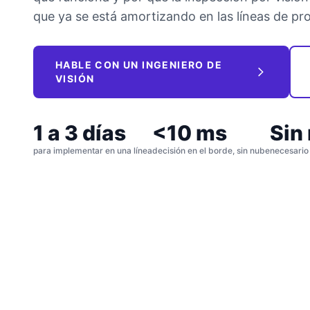
que ya se está amortizando en las líneas de pr
HABLE CON UN INGENIERO DE
VISIÓN
1 a 3 días
<10 ms
Sin
para implementar en una línea
decisión en el borde, sin nube
necesario