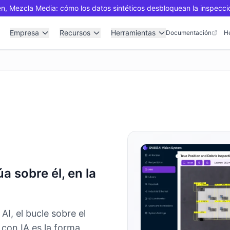
n, Mezcla Media: cómo los datos sintéticos desbloquean la inspecci
Empresa
Recursos
Herramientas
Documentación
H
a sobre él, en la
AI, el bucle sobre el
 con IA es la forma