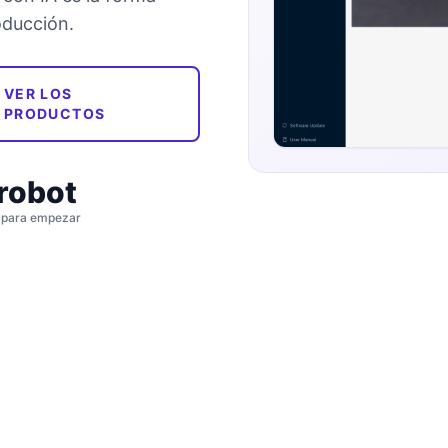
oducción.
VER LOS
PRODUCTOS
 robot
 para empezar
percibe el mundo real y actúa sobre él