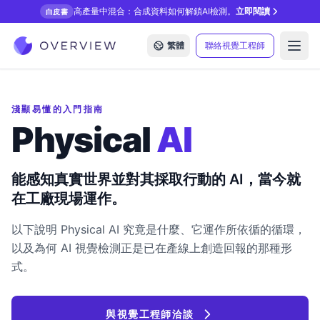
高產量中混合：合成資料如何解鎖AI檢測。
立即閱讀
白皮書
繁體
聯絡視覺工程師
Open
淺顯易懂的入門指南
Physical
AI
能感知真實世界並對其採取行動的 AI，當今就
在工廠現場運作。
以下說明 Physical AI 究竟是什麼、它運作所依循的循環，
以及為何 AI 視覺檢測正是已在產線上創造回報的那種形
式。
與視覺工程師洽談