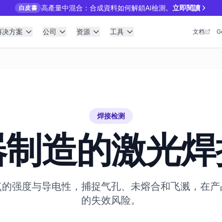
高產量中混合：合成資料如何解鎖AI檢測。
立即閱讀
白皮書
解决方案
公司
资源
工具
文档
G
焊接检测
器制造的激光焊
点的强度与导电性，捕捉气孔、未熔合和飞溅，在产
的失效风险。