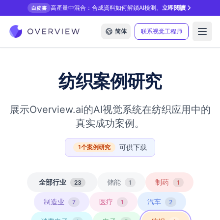
高產量中混合：合成資料如何解鎖AI檢測。
立即閱讀
白皮書
简体
联系视觉工程师
Open
纺织
案例研究
展示Overview.ai的AI视觉系统在
纺织
应用中的
真实成功案例。
可供下载
1
个案例研究
全部行业
储能
制药
23
1
1
制造业
医疗
汽车
7
1
2