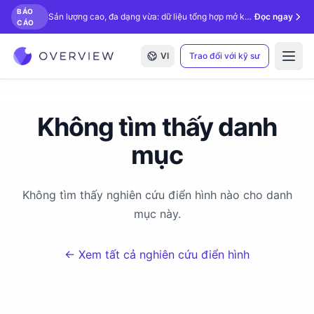
BÁO
Sản lượng cao, đa dạng vừa: dữ liệu tổng hợp mở khóa kiểm tra bằng AI.
Đọc ngay
CÁO
VI
Trao đổi với kỹ sư
Open
Không tìm thấy danh
mục
Không tìm thấy nghiên cứu điển hình nào cho danh
mục này.
← Xem tất cả nghiên cứu điển hình