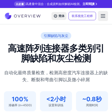
高產量中混合：合成資料如何解鎖AI檢測。
立即閱讀
白皮書
简体
联系视觉工程师
Open
引脚缺陷与灰尘
高速阵列连接器多类别引
脚缺陷和灰尘检测
自动化最终质量检查，检测高密度汽车连接器上的缺
失、断裂和弯曲引脚以及微小碎屑
100%
<2小时
~0.8秒
准确率 (n=4500)
设置和训练
周期时间