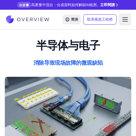
高產量中混合：合成資料如何解鎖AI檢測。
立即閱讀
白皮書
简体
联系视觉工程师
Open
半导体与电子
消除导致现场故障的微观缺陷