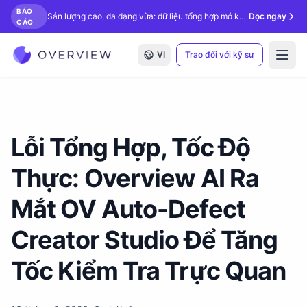
BÁO
Sản lượng cao, đa dạng vừa: dữ liệu tổng hợp mở khóa kiểm tra bằng AI.
Đọc ngay
CÁO
VI
Trao đổi với kỹ sư
Open
Lỗi Tổng Hợp, Tốc Độ
Thực: Overview AI Ra
Mắt OV Auto-Defect
Creator Studio Để Tăng
Tốc Kiểm Tra Trực Quan