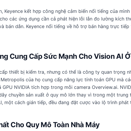
ản, Keyence kết hợp công nghệ cảm biến nổi tiếng của mình 
cho các ứng dụng cần cả phát hiện lỗi lẫn đo lường kích th
à bán dẫn. Keyence nổi tiếng về hỗ trợ bán hàng trực tiếp 
ảng Cung Cấp Sức Mạnh Cho Vision AI 
ấp thiết bị kiểm tra, nhưng có thể là công ty quan trọng n
Metropolis của họ cung cấp năng lực tính toán GPU mà các 
 GPU NVIDIA tích hợp trong mỗi camera Overview.ai. NVIDIA
dây chuyền sản xuất ở quy mô lớn thay vì trong một trung t
I, một cách gián tiếp, đều đang đặt cược vào lộ trình phát 
Nhất Cho Quy Mô Toàn Nhà Máy