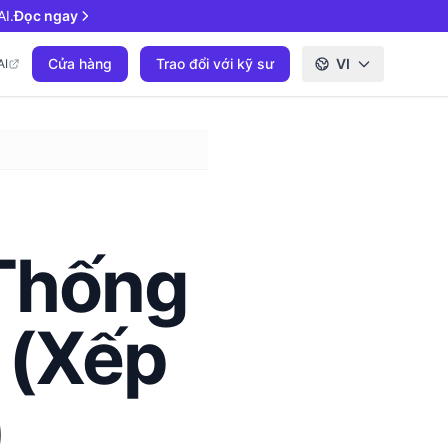
I.
Đọc ngay
Cửa hàng
Trao đổi với kỹ sư
VI
AI
 Thống
 (Xếp
)