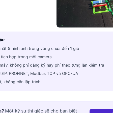
ầu:
nhất 5 hình ảnh trong vòng chưa đến 1 giờ
tích hợp trong mỗi camera
ây, không phí đăng ký hay phí theo từng lần kiểm tra
et/IP, PROFINET, Modbus TCP và OPC-UA
t, không cần lập trình
a?
Một kỹ sư thị giác sẽ cho bạn biết