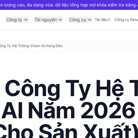
n lượng cao, đa dạng vừa: dữ liệu tổng hợp mở khóa kiểm tra bằng A
Công ty
Tài nguyên
Công cụ
Tài liệu
Công cụ Gen
ông Ty Hệ Thống Vision AI Hàng Đầu
0 Công Ty Hệ
 AI Năm 2026
Cho Sản Xuất