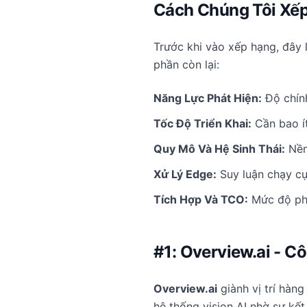
Cách Chúng Tôi Xế
Trước khi vào xếp hạng, đây 
phần còn lại:
Năng Lực Phát Hiện:
Độ chính
Tốc Độ Triển Khai:
Cần bao ít
Quy Mô Và Hệ Sinh Thái:
Nền 
Xử Lý Edge:
Suy luận chạy cụ
Tích Hợp Và TCO:
Mức độ phù
#1: Overview.ai - C
Overview.ai
giành vị trí hàn
hệ thống vision AI nhờ sự kết