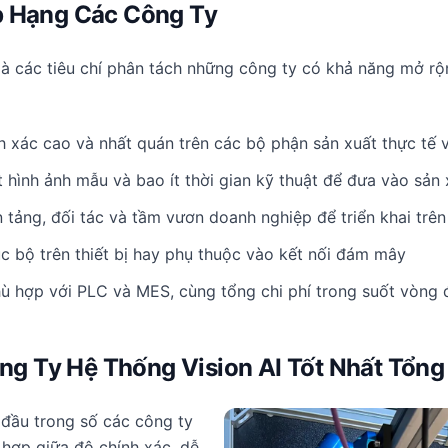
p Hạng Các Công Ty
là các tiêu chí phân tách những công ty có khả năng mở rộn
 xác cao và nhất quán trên các bộ phận sản xuất thực tế vớ
 hình ảnh mẫu và bao ít thời gian kỹ thuật để đưa vào sản 
tảng, đối tác và tầm vươn doanh nghiệp để triển khai trê
c bộ trên thiết bị hay phụ thuộc vào kết nối đám mây
 hợp với PLC và MES, cùng tổng chi phí trong suốt vòng 
ông Ty Hệ Thống Vision AI Tốt Nhất Tổng
g đầu trong số các công ty
 hợp giữa độ chính xác, dễ