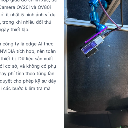
. Camera OV20i và OV80i
i ít nhất 5 hình ảnh ví dụ
 trong khi nhiều đối thủ
gày thiết lập.
a công ty là edge AI thực
NVIDIA tích hợp, nên toàn
thiết bị. Dữ liệu sản xuất
ỏi cơ sở, và không có phụ
ay phí tính theo từng lần
h duyệt cho phép kỹ sư dây
ại các bước kiểm tra mà