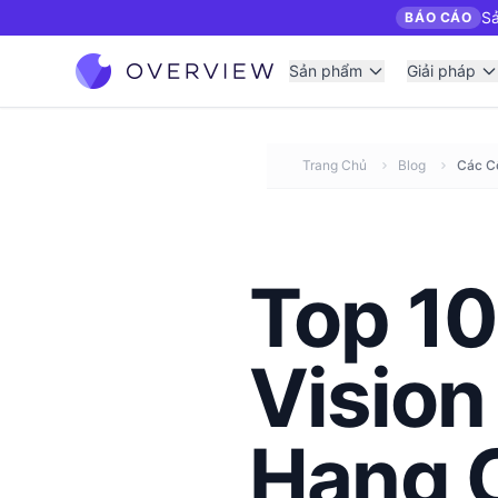
Sả
BÁO CÁO
Sản phẩm
Giải pháp
Trang Chủ
Blog
Các C
Top 1
Vision
Hạng 