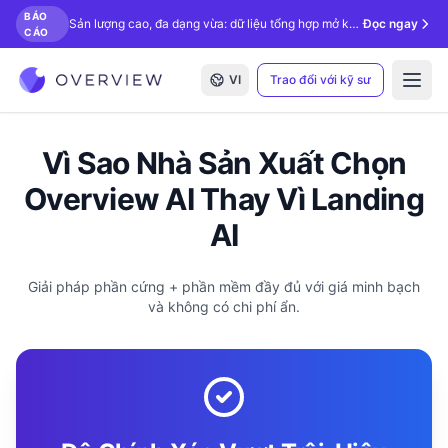
BÁO
Sản lượng cao, đa dạng vừa: dữ liệu tổng hợp mở khóa kiểm tra bằng AI.
Đọc ngay
CÁO
VI
Trao đổi với kỹ sư
Open
Vì Sao Nhà Sản Xuất Chọn
Overview AI Thay Vì Landing
AI
Giải pháp phần cứng + phần mềm đầy đủ với giá minh bạch
và không có chi phí ẩn.