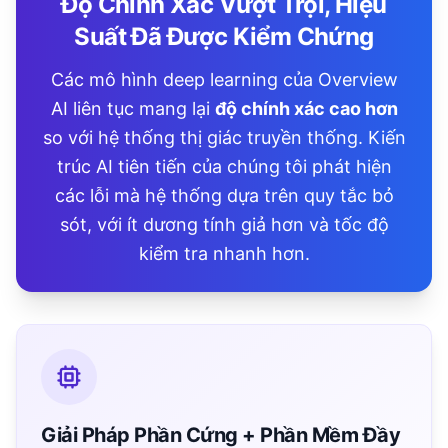
Độ Chính Xác Vượt Trội, Hiệu
Suất Đã Được Kiểm Chứng
Các mô hình deep learning của Overview
AI liên tục mang lại
độ chính xác cao hơn
so với hệ thống thị giác truyền thống. Kiến
trúc AI tiên tiến của chúng tôi phát hiện
các lỗi mà hệ thống dựa trên quy tắc bỏ
sót, với ít dương tính giả hơn và tốc độ
kiểm tra nhanh hơn.
Giải Pháp Phần Cứng + Phần Mềm Đầy