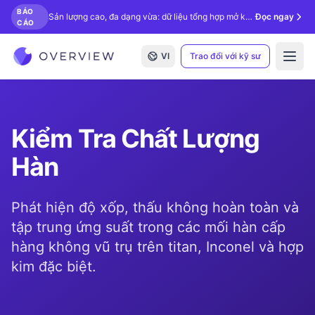
BÁO
Sản lượng cao, đa dạng vừa: dữ liệu tổng hợp mở khóa kiểm tra bằng AI.
Đọc ngay
CÁO
VI
Trao đổi với kỹ sư
Open
Kiểm Tra Chất Lượng
Hàn
Phát hiện độ xốp, thấu không hoàn toàn và
tập trung ứng suất trong các mối hàn cấp
hàng không vũ trụ trên titan, Inconel và hợp
kim đặc biệt.